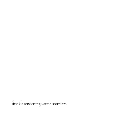
Vinothek WEINKEHR
Kontakt
Home
Ferienwohnungen
Stellplätze
Buchung storniert
Vinothek WEINKEHR
Kontakt
Ihre Reservierung wurde storniert.