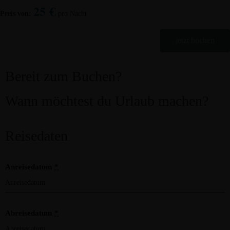
25
€
Home
Preis von:
pro Nacht
Ferienwohnungen
Stellplätze
jetzt buchen
Vinothek WEINKEHR
Kontakt
Bereit zum Buchen?
Home
Ferienwohnungen
Wann möchtest du Urlaub machen?
Stellplätze
Vinothek WEINKEHR
Kontakt
Reisedaten
Anreisedatum
*
Abreisedatum
*