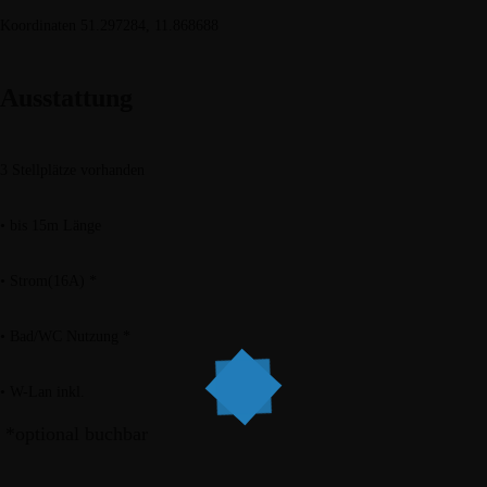
Koordinaten 51.297284, 11.868688
Ausstattung
3 Stellplätze vorhanden
• bis 15m Länge
• Strom(16A) *
• Bad/WC Nutzung *
• W-Lan inkl.
*optional buchbar