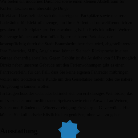
Wir bieten ein modernes Duschbad sowie einen kleinen Abstellraum für
Home
Koffer, Taschen und überzählige Dinge.
Ferienwohnungen
Direkt am Haus befindet sich die hauseigenen Parkplätze sowie mehrere
Stellplätze
Ladesäulen für Elektrofahrzeuge, um Ihren Aufenthalt umweltfreundlich zu
Vinothek WEINKEHR
gestalten. Ein Stellplatz pro Ferienwohnung ist im Preis inkludiert. Weitere
Kontakt
Fahrzeuge können auf dem fußläufig erreichbaren Parkplatz, der
kostenpflichtig durch die Stadt Braunsbedra betrieben wird, abgestellt werden.
Home
Ihre Fahrräder, SUPs, Angeln usw. können Sie nach Rücksprache in einer
Ferienwohnungen
Garage ebenerdig abstellen. Gegen Gebühr ist die Ausleihe von SUPs möglich.
Stellplätze
Direkt neben unserem Gebäude mit den Ferienwohnungen gibt es einen
Vinothek WEINKEHR
Fahrradverleih, für den Fall, dass Sie keine eigenen Fahrräder mitbringen
Kontakt
wollen und trotzdem eine Runde um den Geiseltalsee radeln oder die nähere
Umgebung erkunden wollen.
Im Erdgeschoss des Gebäudes befindet sich ein erstklassiges Weinbistro, das
mit saisonalen und mediterranen Speisen sowie einer Auswahl an Weinen,
Sekten und Bränden der Winzervereinigung Freyburg e. G. verwöhnt. Hier
können Sie kulinarische Köstlichkeiten genießen, ohne weit zu gehen.
Ausstattung