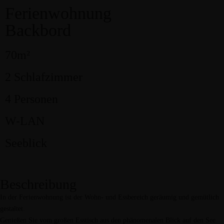
Ferienwohnung
Kontakt
Backbord
Home
Ferienwohnungen
70m²
Stellplätze
Vinothek WEINKEHR
2 Schlafzimmer
Kontakt
4 Personen
W-LAN
Seeblick
Beschreibung
In der Ferienwohnung ist der Wohn- und Essbereich geräumig und gemütlich
gestaltet.
Genießen Sie vom großen Esstisch aus den phänomenalen Blick auf den See.